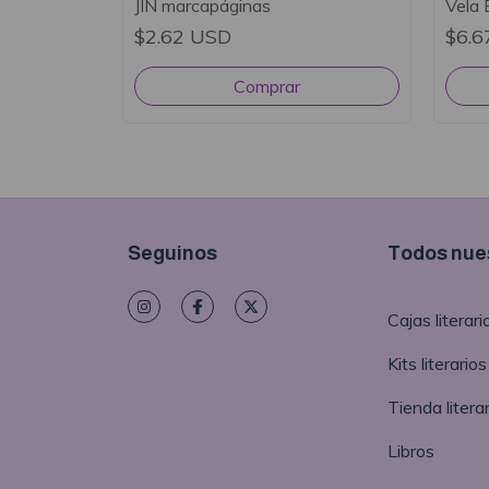
JIN marcapáginas
Vela 
$2.62 USD
$6.6
Seguinos
Todos nues
Cajas literari
Kits literarios
Tienda literar
Libros