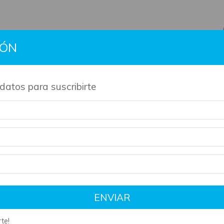
IÓN
BTS
Gift Cards
Información
Contacto
Políti
datos para suscribirte
de nuestros productos son artesanales y tienen su tiempo de 
ENVIAR
te!