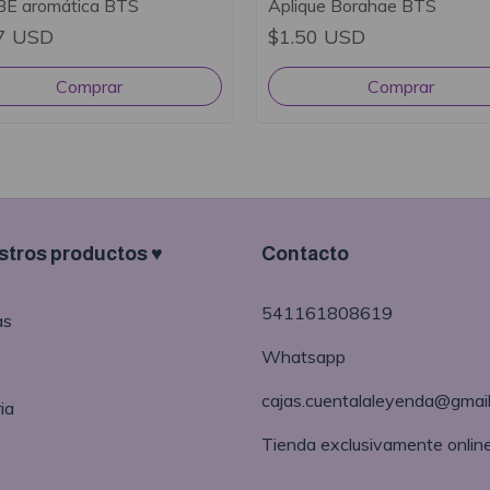
BE aromática BTS
Aplique Borahae BTS
7 USD
$1.50 USD
tros productos ♥
Contacto
541161808619
as
Whatsapp
cajas.cuentalaleyenda@gmai
ia
Tienda exclusivamente onlin