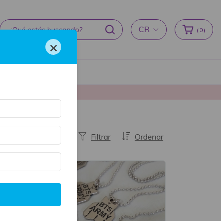
CR
(
0
)
×
cas de devoluciones
producción ♥
Filtrar
Ordenar