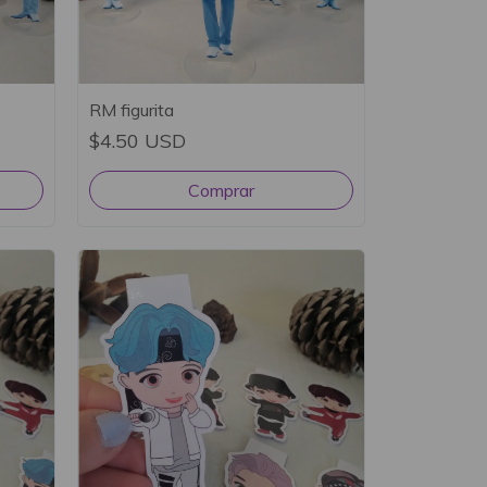
RM figurita
$4.50 USD