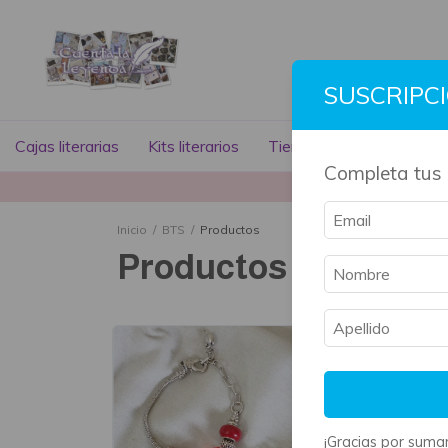
SUSCRIPC
Cajas literarias
Kits literarios
Tienda literaria
Libros
Completa tus 
La mayoría 
Inicio
/
BTS
/
Productos
Productos
¡Gracias por sumar