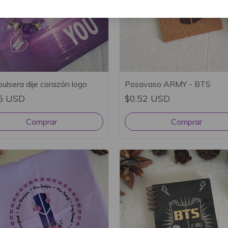
ulsera dije corazón logo
Posavaso ARMY - BTS
5 USD
$0.52 USD