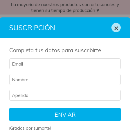
La mayoría de nuestros productos son artesanales y
tienen su tiempo de producción ♥
EC
×
SUSCRIPCIÓN
Completa tus datos para suscribirte
Inicio
/
Caja Literaria
/
Asesino de Brujas trilogía
Asesino de Brujas trilogía
Filtrar
Ordenar
ENVIAR
¡Gracias por sumarte!