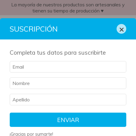
La mayoría de nuestros productos son artesanales y
tienen su tiempo de producción ♥
ES
×
SUSCRIPCIÓN
Completa tus datos para suscribirte
ENVIAR
¡Gracias por sumarte!