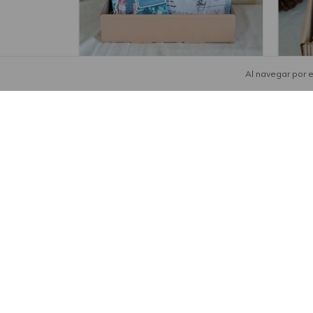
Al navegar por e
Libro Plus H de Harry
Caja 
bland
$56.06 USD
$68.