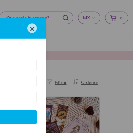
MX
(
0
)
×
cas de devoluciones
producción ♥
Filtrar
Ordenar