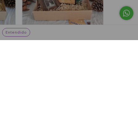
Entendido
tal
Libro plus Los enclaves dorados
$27.73 USD