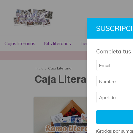
SUSCRIPC
Cajas literarias
Kits literarios
Tienda literaria
Libros
Completa tus 
La mayoría 
Inicio
/
Caja Literaria
Caja Literaria
¡Gracias por sumar