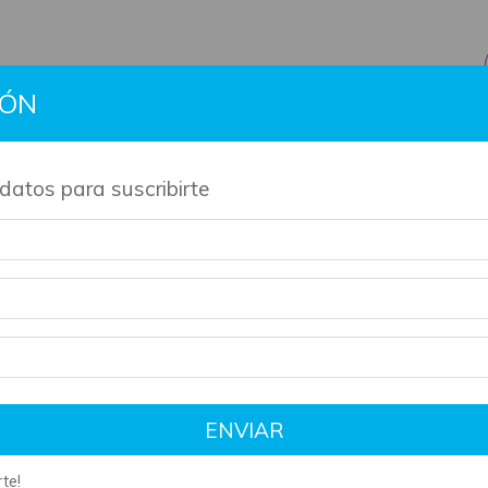
IÓN
BTS
Gift Cards
Información
Contacto
Políti
datos para suscribirte
de nuestros productos son artesanales y tienen su tiempo de 
ENVIAR
te!