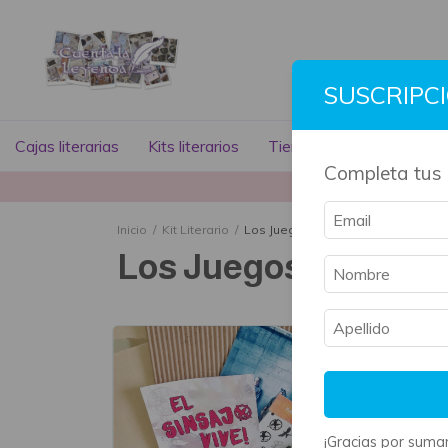
SUSCRIPC
Cajas literarias
Kits literarios
Tienda literaria
Libros
Completa tus 
La mayoría 
Inicio
/
Kit Literario
/
Los Juegos del Hambre
Los Juegos del Ham
¡Gracias por sumar