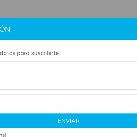
IÓN
BTS
Gift Cards
Información
Contacto
Políti
datos para suscribirte
de nuestros productos son artesanales y tienen su tiempo de 
bre
SIN 
ENVIAR
te!