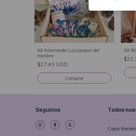
Kit Intermedio Los juegos del
Kit B
hambre
$21.
$27.43 USD
Seguinos
Todos nues
Cajas literari