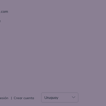
l.com
e
sesión
|
Crear cuenta