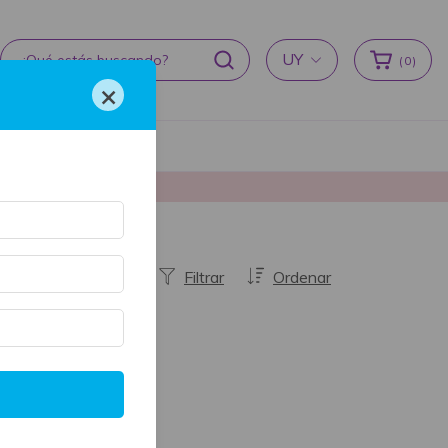
UY
(
0
)
×
cas de devoluciones
producción ♥
Filtrar
Ordenar
STOCK