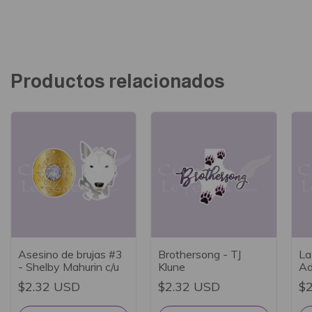
Productos relacionados
Asesino de brujas #3
Brothersong - TJ
La
- Shelby Mahurin c/u
Klune
Ad
S
$2.32 USD
$2.32 USD
$