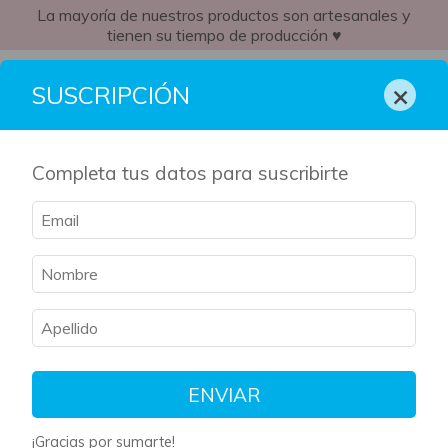
La mayoría de nuestros productos son artesanales y
tienen su tiempo de producción ♥
CL
×
SUSCRIPCIÓN
Completa tus datos para suscribirte
ENVIAR
¡Gracias por sumarte!