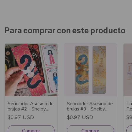
Para comprar con este producto
Señalador Asesino de
Señalador Asesino de
Ta
brujas #2 - Shelby
brujas #3 - Shelby
Re
Mahurin
Mahurin
br
$0.97 USD
$0.97 USD
$