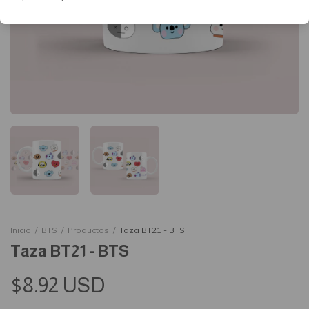
Inicio
/
BTS
/
Productos
/
Taza BT21 - BTS
Taza BT21 - BTS
$8.92 USD