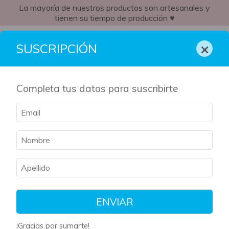
La mayoría de nuestros productos son artesanales y
tienen su tiempo de producción ♥
CL
×
SUSCRIPCIÓN
Completa tus datos para suscribirte
ENVIAR
¡Gracias por sumarte!