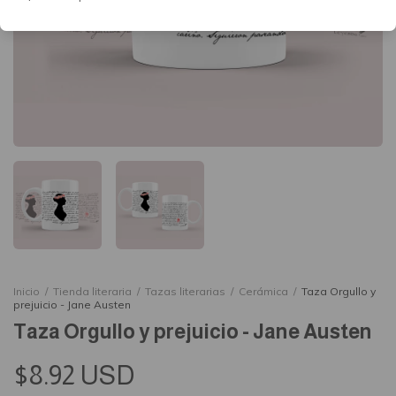
Inicio
/
Tienda literaria
/
Tazas literarias
/
Cerámica
/
Taza Orgullo y
prejuicio - Jane Austen
Taza Orgullo y prejuicio - Jane Austen
$8.92 USD