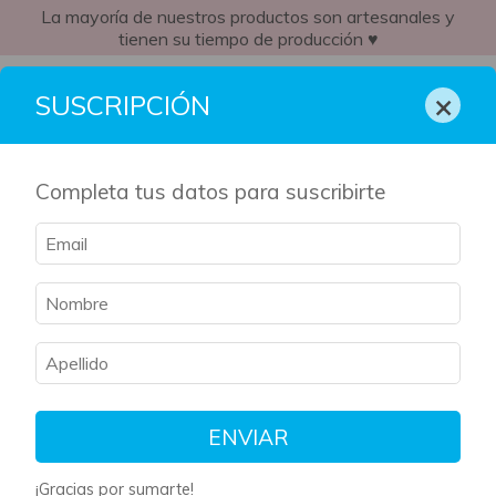
La mayoría de nuestros productos son artesanales y
tienen su tiempo de producción ♥
CL
×
SUSCRIPCIÓN
Completa tus datos para suscribirte
ENVIAR
¡Gracias por sumarte!