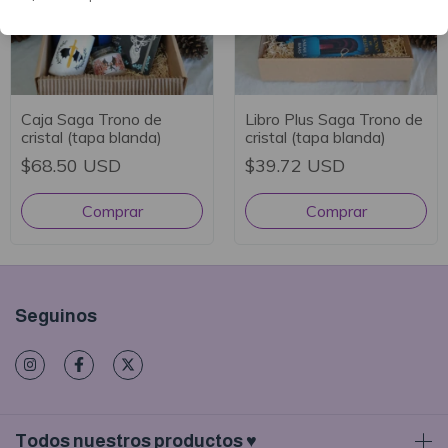
Caja Saga Trono de
Libro Plus Saga Trono de
cristal (tapa blanda)
cristal (tapa blanda)
$68.50 USD
$39.72 USD
Seguinos
Todos nuestros productos ♥