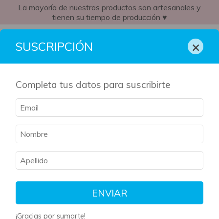
La mayoría de nuestros productos son artesanales y
tienen su tiempo de producción ♥
CO
×
SUSCRIPCIÓN
Completa tus datos para suscribirte
Inicio
/
Caja Literaria
/
Trono de cristal saga
Trono de cristal saga
Filtrar
Ordenar
ENVIAR
¡Gracias por sumarte!