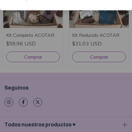
Kit Completo ACOTAR
Kit Reducido ACOTAR
$59.96 USD
$31.03 USD
Seguinos
Todos nuestros productos ♥