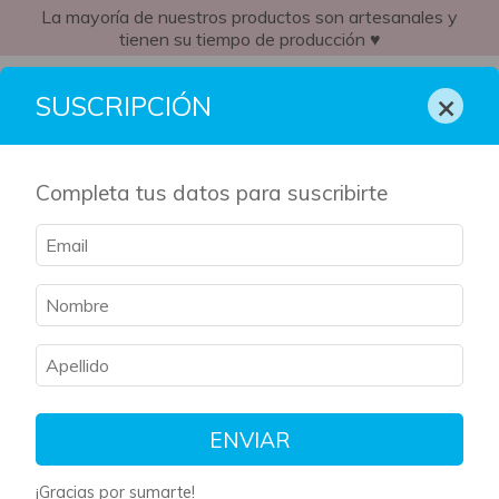
La mayoría de nuestros productos son artesanales y
tienen su tiempo de producción ♥
CO
×
SUSCRIPCIÓN
Completa tus datos para suscribirte
Inicio
/
Kit Literario
/
ACOTAR
ACOTAR
Filtrar
Ordenar
ENVIAR
¡Gracias por sumarte!