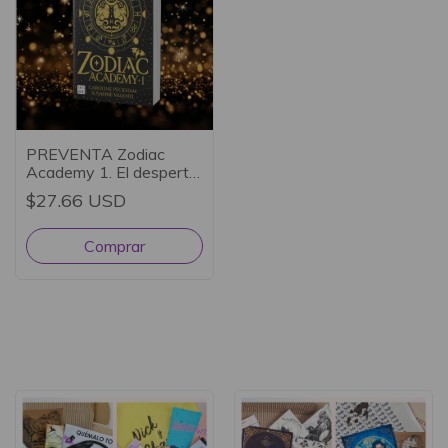
PREVENTA Zodiac
Academy 1. El despertar
- Caroline Peckham y
$27.66 USD
Susanne Valenti