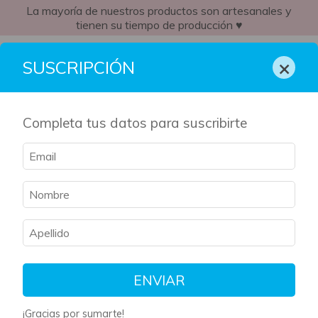
La mayoría de nuestros productos son artesanales y
tienen su tiempo de producción ♥
CR
×
SUSCRIPCIÓN
Completa tus datos para suscribirte
ENVIAR
¡Gracias por sumarte!