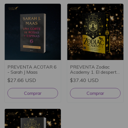
PREVENTA ACOTAR 6
PREVENTA Zodiac
- Sarah J Maas
Academy 1. El despertar
(Ed especial) - Caroline
$27.66 USD
$37.40 USD
Peckham y Susanne
Valenti