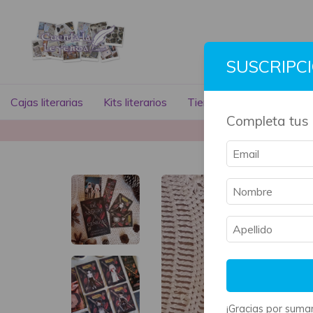
SUSCRIPC
Cajas literarias
Kits literarios
Tienda literaria
Libros
Completa tus 
La mayoría 
¡Gracias por sumar