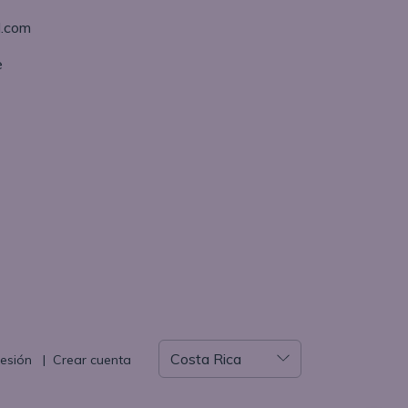
l.com
e
sesión
|
Crear cuenta