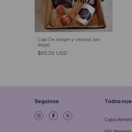
Caja De sangre y cenizas (sin
daga)
$65.20 USD
Seguinos
Todos nues
Cajas literari
Kits literarios