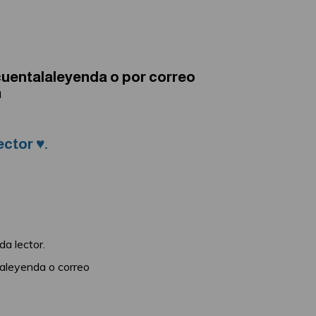
cuentalaleyenda o por correo
m
ctor ♥.
a lector.
laleyenda o correo