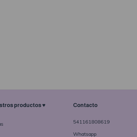
tros productos ♥
Contacto
541161808619
as
Whatsapp