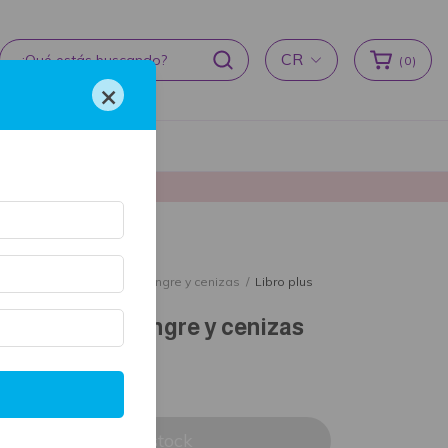
CR
(
0
)
×
cas de devoluciones
producción ♥
cio
/
Caja Literaria
/
De sangre y cenizas
/
Libro plus
sangre y cenizas
ibro plus De sangre y cenizas
52.76 USD