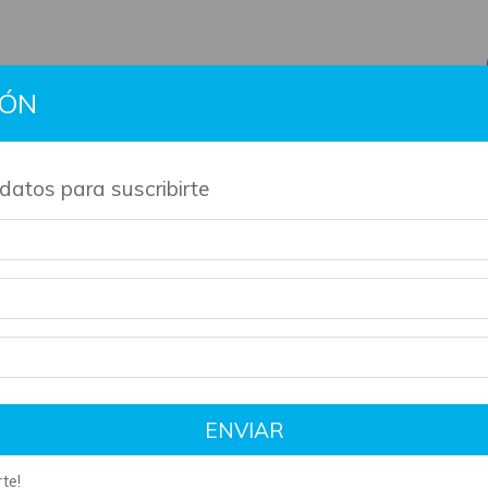
IÓN
BTS
Gift Cards
Información
Contacto
Políti
datos para suscribirte
de nuestros productos son artesanales y tienen su tiempo de 
SIN STOCK
Ini
De 
L
$
ENVIAR
te!