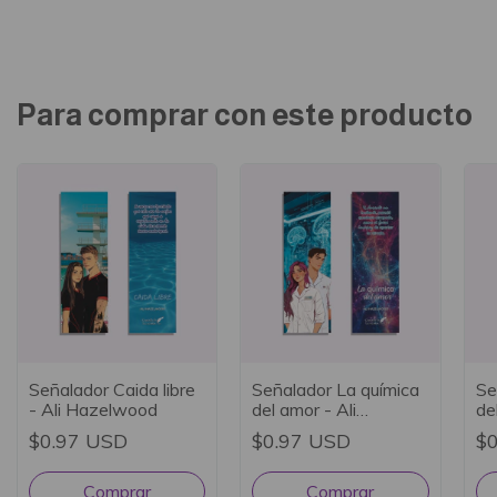
Para comprar con este producto
Señalador Caida libre
Señalador La química
Se
- Ali Hazelwood
del amor - Ali
de
Hazelwood
Ha
$0.97 USD
$0.97 USD
$