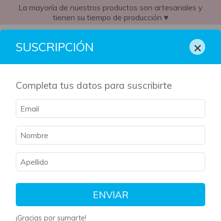
La mayoría de nuestros productos son artesanales y
tienen su tiempo de producción ♥
CR
×
SUSCRIPCIÓN
Completa tus datos para suscribirte
ENVIAR
¡Gracias por sumarte!