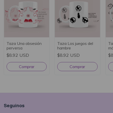
Taza Una obsesión
Taza Los juegos del
Ta
perversa
hambre
m
$8.92 USD
$8.92 USD
$
Seguinos