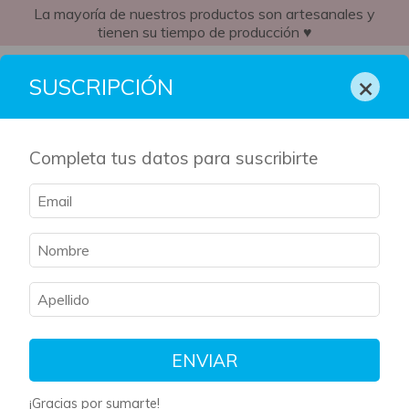
La mayoría de nuestros productos son artesanales y
tienen su tiempo de producción ♥
CR
×
SUSCRIPCIÓN
Completa tus datos para suscribirte
ENVIAR
¡Gracias por sumarte!