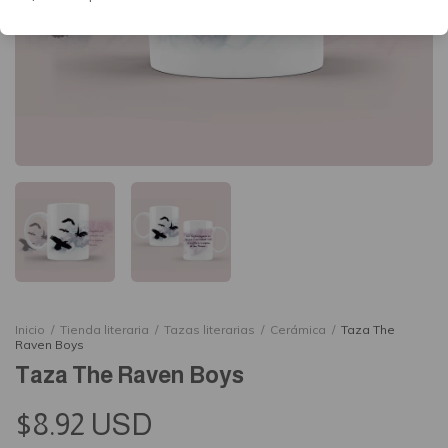
Inicio
/
Tienda literaria
/
Tazas literarias
/
Cerámica
/
Taza The
Raven Boys
Taza The Raven Boys
$8.92 USD