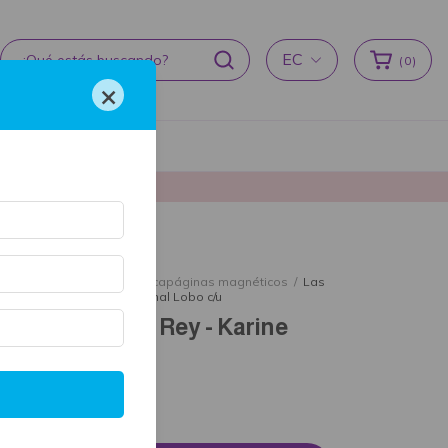
EC
(
0
)
×
cas de devoluciones
producción ♥
cio
/
Tienda literaria
/
Marcapáginas magnéticos
/
Las
enas del Rey - Karine Bernal Lobo c/u
as cadenas del Rey - Karine
ernal Lobo c/u
2.62 USD