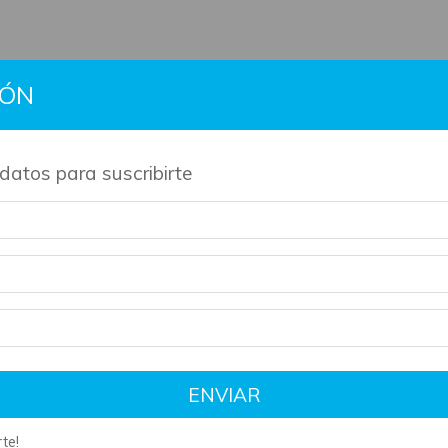
IÓN
BTS
Gift Cards
Información
Contacto
Políti
datos para suscribirte
de nuestros productos son artesanales y tienen su tiempo de 
Ini
cad
L
B
ENVIAR
$
te!