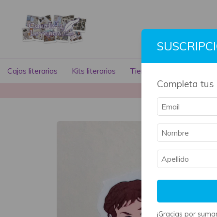
SUSCRIPC
Cajas literarias
Kits literarios
Tienda literaria
Libros
Completa tus 
La mayoría 
¡Gracias por sumar