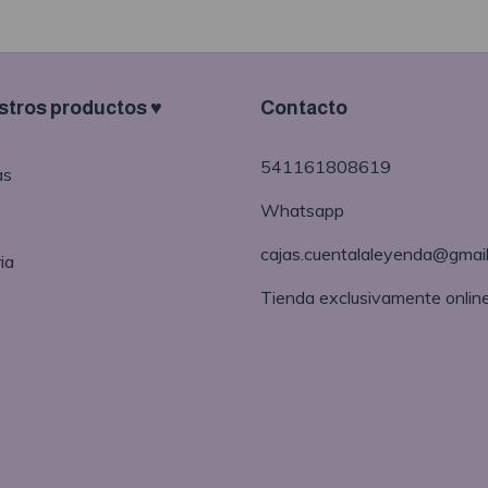
tros productos ♥
Contacto
541161808619
as
Whatsapp
cajas.cuentalaleyenda@gmai
ia
Tienda exclusivamente onlin