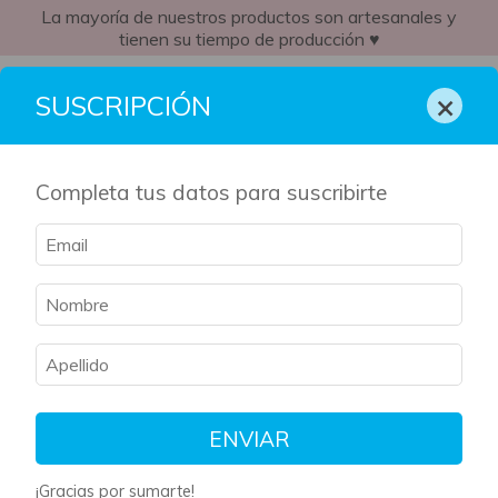
La mayoría de nuestros productos son artesanales y
tienen su tiempo de producción ♥
EC
×
SUSCRIPCIÓN
Completa tus datos para suscribirte
ENVIAR
¡Gracias por sumarte!