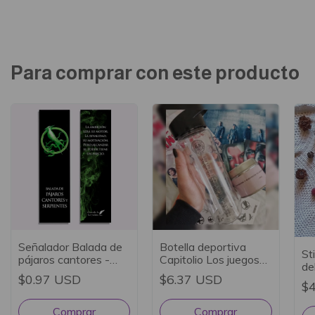
Para comprar con este producto
Señalador Balada de
Botella deportiva
St
pájaros cantores -
Capitolio Los juegos
de
Suzanne Collins
del hambre
$0.97 USD
$6.37 USD
$