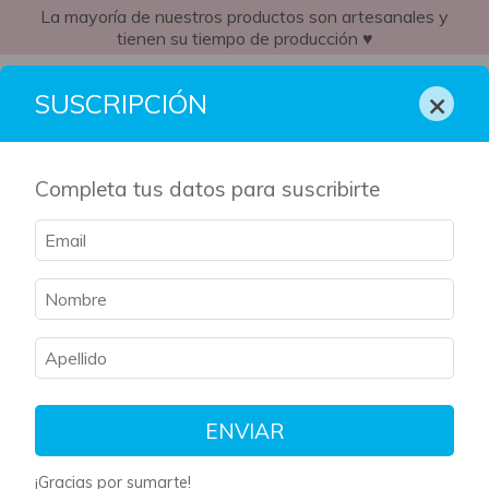
La mayoría de nuestros productos son artesanales y
tienen su tiempo de producción ♥
EC
×
SUSCRIPCIÓN
Completa tus datos para suscribirte
ENVIAR
¡Gracias por sumarte!