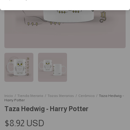
Inicio
/
Tienda literaria
/
Tazas literarias
/
Cerámica
/
Taza Hedwig -
Harry Potter
Taza Hedwig - Harry Potter
$8.92 USD