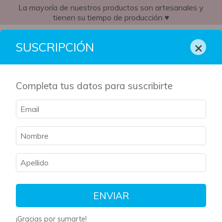
La mayoría de nuestros productos son artesanales y
tienen su tiempo de producción ♥
MX
×
SUSCRIPCIÓN
Completa tus datos para suscribirte
ENVIAR
¡Gracias por sumarte!