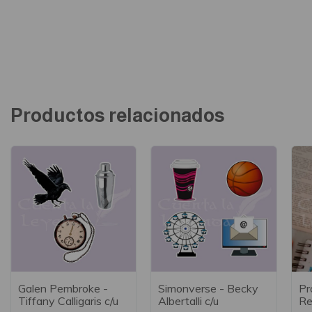
Productos relacionados
Galen Pembroke -
Simonverse - Becky
Pr
Tiffany Calligaris c/u
Albertalli c/u
Re