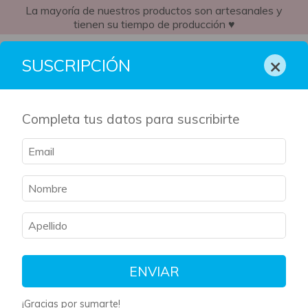
La mayoría de nuestros productos son artesanales y
tienen su tiempo de producción ♥
MX
×
SUSCRIPCIÓN
Completa tus datos para suscribirte
ENVIAR
¡Gracias por sumarte!