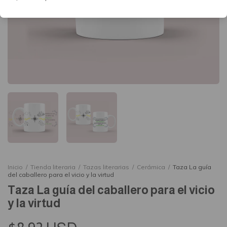
Inicio
/
Tienda literaria
/
Tazas literarias
/
Cerámica
/
Taza La guía
del caballero para el vicio y la virtud
Taza La guía del caballero para el vicio
y la virtud