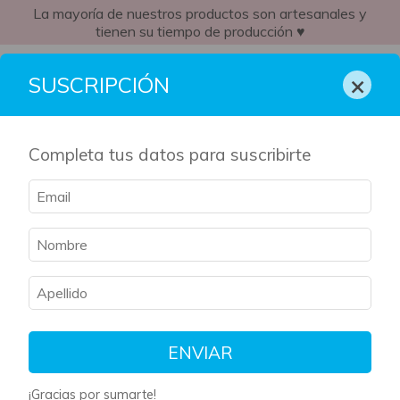
La mayoría de nuestros productos son artesanales y
tienen su tiempo de producción ♥
UY
×
SUSCRIPCIÓN
Completa tus datos para suscribirte
ENVIAR
¡Gracias por sumarte!