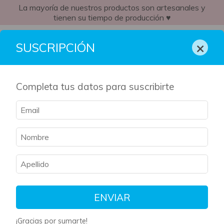
La mayoría de nuestros productos son artesanales y
tienen su tiempo de producción ♥
CO
×
SUSCRIPCIÓN
Completa tus datos para suscribirte
ENVIAR
¡Gracias por sumarte!