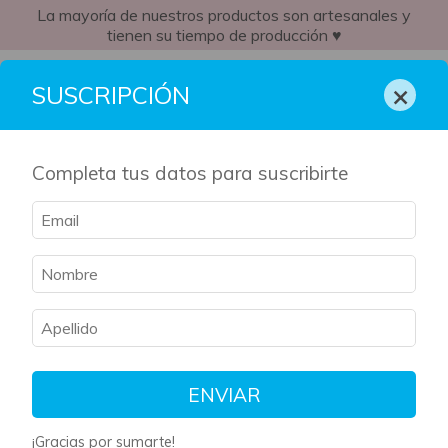
La mayoría de nuestros productos son artesanales y
tienen su tiempo de producción ♥
AR
×
SUSCRIPCIÓN
Completa tus datos para suscribirte
Inicio
/
Kit Literario
/
Harry Potter
Harry Potter
Filtrar
Ordenar
ENVIAR
¡Gracias por sumarte!