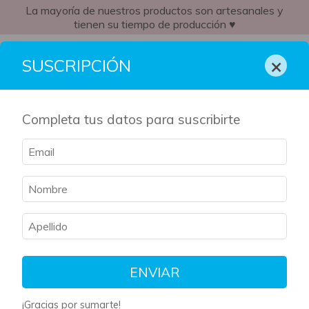
La mayoría de nuestros productos son artesanales y
tienen su tiempo de producción ♥
AR
×
SUSCRIPCIÓN
Completa tus datos para suscribirte
Inicio
/
Kit Literario
/
Promesas crueles
Promesas crueles
Filtrar
Ordenar
ENVIAR
¡Gracias por sumarte!