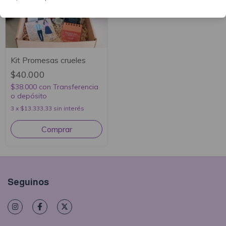
Kit Promesas crueles
$40.000
$38.000
con
Transferencia
o depósito
3
x
$13.333,33
sin interés
Seguinos