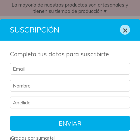
La mayoría de nuestros productos son artesanales y
tienen su tiempo de producción ♥
AR
×
SUSCRIPCIÓN
Completa tus datos para suscribirte
Inicio
/
Kit Literario
/
Lobizona
Lobizona
Filtrar
Ordenar
ENVIAR
¡Gracias por sumarte!