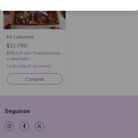
Kit Lobizona
$31.700
$30.115
con
Transferencia
o depósito
3
x
$10.566,67
sin interés
Seguinos