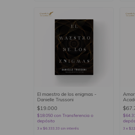
El maestro de los enigmas -
Amor 
Danielle Trussoni
Acade
$19.000
$67.
$18.050
con
Transferencia o
$64.3
depósito
depós
3
x
$6.333,33
sin interés
3
x
$22