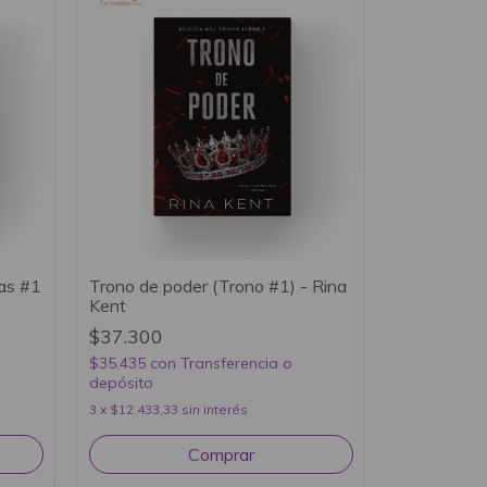
jas #1
Trono de poder (Trono #1) - Rina
Kent
$37.300
$35.435
con
Transferencia o
depósito
3
x
$12.433,33
sin interés