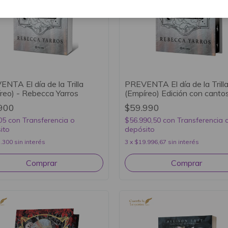
NTA El día de la Trilla
PREVENTA El día de la Trill
reo) - Rebecca Yarros
(Empíreo) Edición con canto
tintados - Rebecca Yarros
900
$59.990
05
con
Transferencia o
$56.990,50
con
Transferencia 
ito
depósito
.300
sin interés
3
x
$19.996,67
sin interés