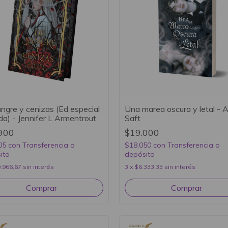
ngre y cenizas (Ed especial
Una marea oscura y letal - A
ada) - Jennifer L Armentrout
Saft
900
$19.000
05
con
Transferencia o
$18.050
con
Transferencia o
ito
depósito
.966,67
sin interés
3
x
$6.333,33
sin interés