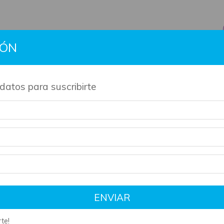
IÓN
BTS
Gift Cards
Información
Contacto
Políti
datos para suscribirte
de nuestros productos son artesanales y tienen su tiempo de 
breadcrumbs.la-hija-del-doctor-moreau-silvia-moreno-garcia
ENVIAR
te!