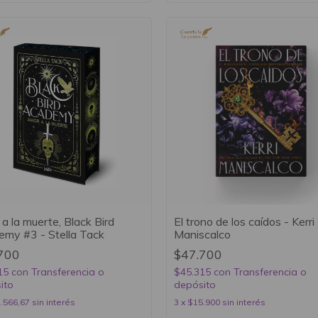
a la muerte, Black Bird
El trono de los caídos - Kerri
my #3 - Stella Tack
Maniscalco
700
$47.700
15
con
Transferencia o
$45.315
con
Transferencia o
ito
depósito
.566,67
sin interés
3
x
$15.900
sin interés