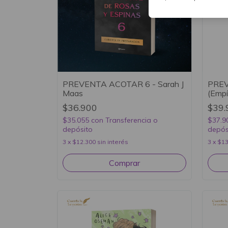
PREVENTA ACOTAR 6 - Sarah J
PREVE
Maas
(Empí
$36.900
$39.
$35.055
con
Transferencia o
$37.9
depósito
depós
3
x
$12.300
sin interés
3
x
$13