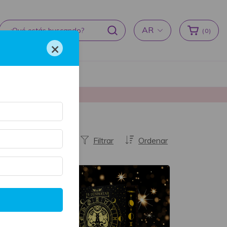
AR
(
0
)
×
cas de devoluciones
producción ♥
Filtrar
Ordenar