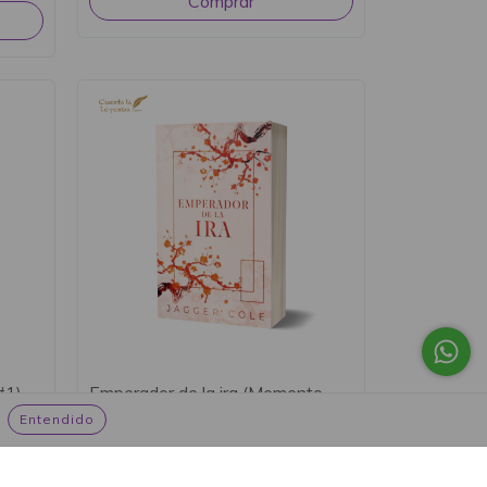
#1) -
Emperador de la ira (Memento
Mori #1) - Jagger Cole
Entendido
$36.900
$35.055
con
Transferencia o