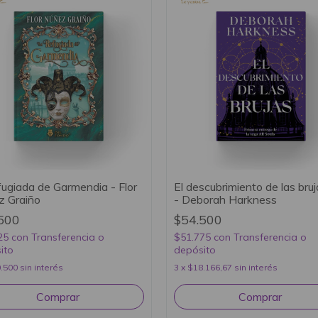
fugiada de Garmendia - Flor
El descubrimiento de las bru
z Graiño
- Deborah Harkness
500
$54.500
25
con
Transferencia o
$51.775
con
Transferencia o
ito
depósito
.500
sin interés
3
x
$18.166,67
sin interés