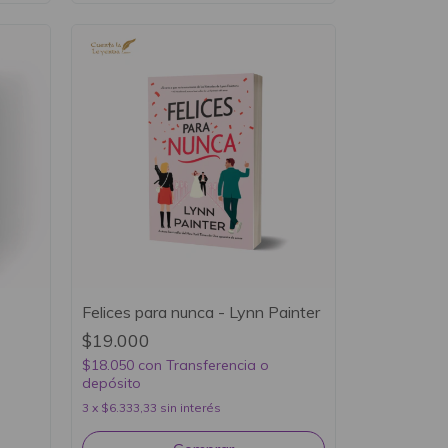
Felices para nunca - Lynn Painter
$19.000
$18.050
con
Transferencia o
depósito
3
x
$6.333,33
sin interés