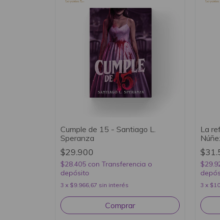
Cumple de 15 - Santiago L.
La re
Speranza
Núñe
$29.900
$31.
$28.405
con
Transferencia o
$29.9
depósito
depós
3
x
$9.966,67
sin interés
3
x
$10