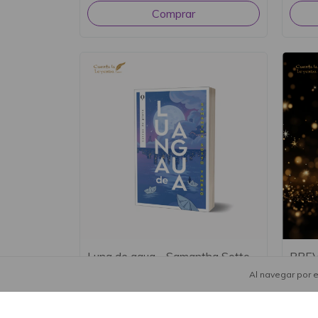
Luna de agua - Samantha Sotto
PREV
Yambao
El de
Al navegar por e
y Sus
$19.000
$36.
$18.050
con
Transferencia o
$35.0