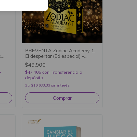
a
PREVENTA Zodiac Academy 1.
s
El despertar (Ed especial) -
Caroline Peckham y Susanne
$49.900
Valenti
o
$47.405
con
Transferencia o
depósito
3
x
$16.633,33
sin interés