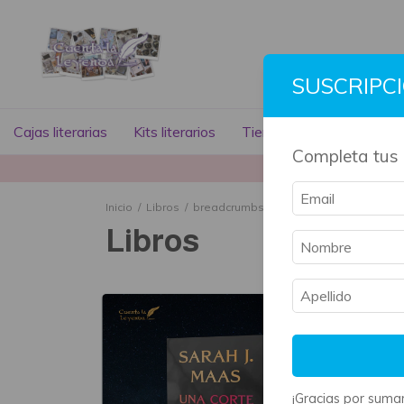
SUSCRIPC
Cajas literarias
Kits literarios
Tienda literaria
Libros
Completa tus 
La mayoría 
Inicio
/
Libros
/
breadcrumbs.ficcion-contemporanea
/
Libros
¡Gracias por sumar