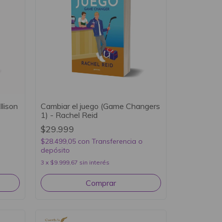
llison
Cambiar el juego (Game Changers
1) - Rachel Reid
$29.999
$28.499,05
con
Transferencia o
depósito
3
x
$9.999,67
sin interés