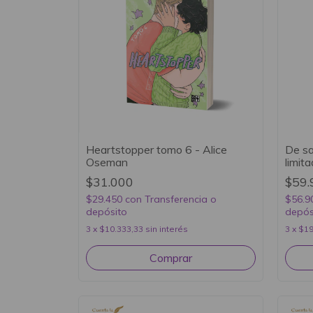
Heartstopper tomo 6 - Alice
De sa
Oseman
limit
$31.000
$59.
$29.450
con
Transferencia o
$56.9
depósito
depós
3
x
$10.333,33
sin interés
3
x
$19