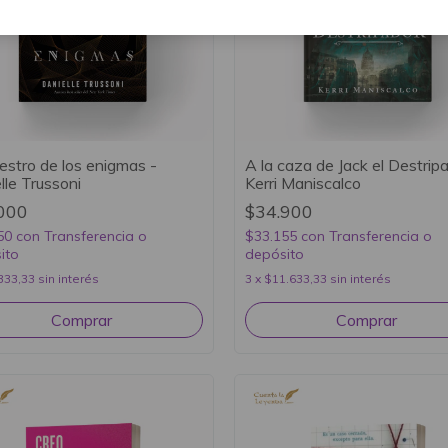
estro de los enigmas -
A la caza de Jack el Destripa
lle Trussoni
Kerri Maniscalco
000
$34.900
50
con
Transferencia o
$33.155
con
Transferencia o
ito
depósito
333,33
sin interés
3
x
$11.633,33
sin interés