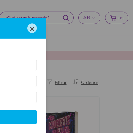
AR
(
0
)
×
cas de devoluciones
producción ♥
Filtrar
Ordenar