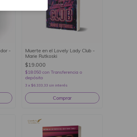
dor -
Muerte en el Lovely Lady Club -
Marie Rutkoski
$19.000
$18.050
con
Transferencia o
depósito
3
x
$6.333,33
sin interés