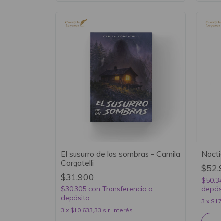
El susurro de las sombras - Camila
Nocti
Corgatelli
$52.
$31.900
$50.3
$30.305
con
Transferencia o
depós
depósito
3
x
$17
3
x
$10.633,33
sin interés