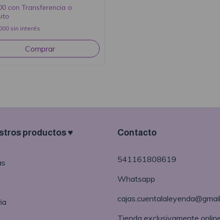
00
con
Transferencia o
ito
000
sin interés
tros productos ♥
Contacto
541161808619
as
Whatsapp
cajas.cuentalaleyenda@gmai
ia
Tienda exclusivamente onlin