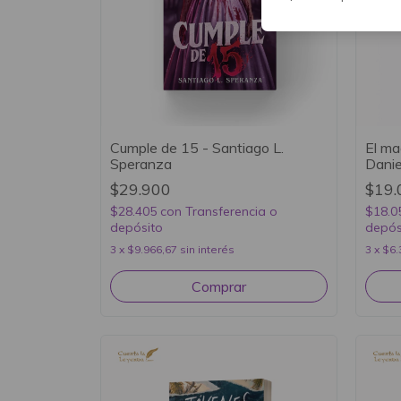
Cumple de 15 - Santiago L.
El ma
Speranza
Danie
$29.900
$19.
$28.405
con
Transferencia o
$18.0
depósito
depós
3
x
$9.966,67
sin interés
3
x
$6.