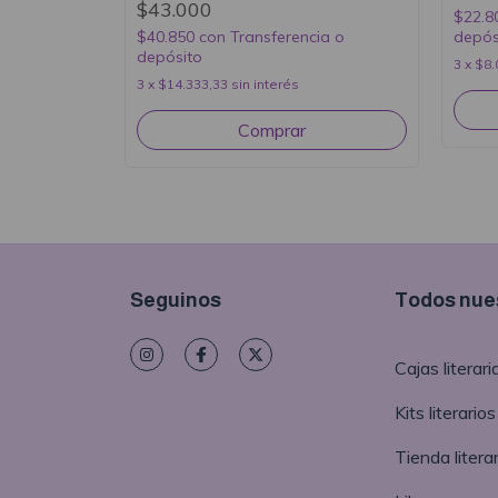
$43.000
$22.8
$40.850
con
Transferencia o
depós
depósito
3
x
$8.
3
x
$14.333,33
sin interés
Seguinos
Todos nues
Cajas literari
Kits literarios
Tienda literar