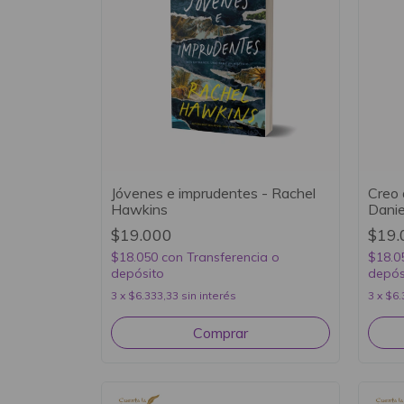
Jóvenes e imprudentes - Rachel
Creo 
Hawkins
Danie
$19.000
$19.
$18.050
con
Transferencia o
$18.0
depósito
depós
3
x
$6.333,33
sin interés
3
x
$6.