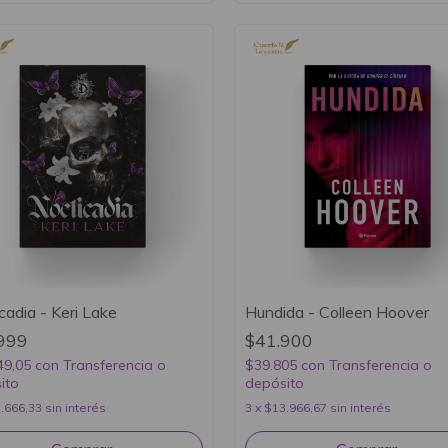
cadia - Keri Lake
Hundida - Colleen Hoover
999
$41.900
49,05
con
Transferencia o
$39.805
con
Transferencia o
ito
depósito
.666,33
sin interés
3
x
$13.966,67
sin interés