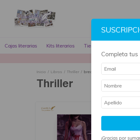
SUSCRIPC
Cajas literarias
Kits literarios
Tienda literaria
Libros
Completa tus 
La mayoría 
Inicio
/
Libros
/
Thriller
/
breadcrumbs.el-legado-hawtho
Thriller
¡Gracias por sumar