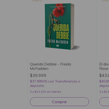
Querida Debbie - Freida
El di
McFadden
Rose
$39.999
$43.
$37.999,05
con
Transferencia o
$40.8
depósito
depós
3
x
$13.333
sin interés
3
x
$14