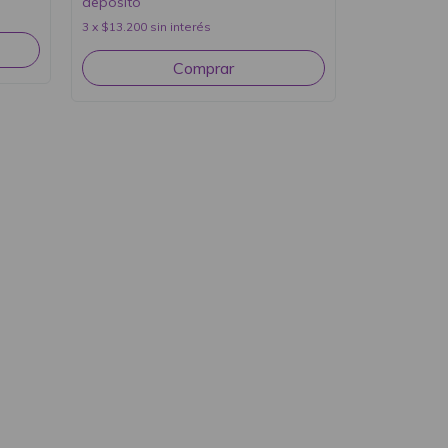
depósito
3
x
$13.200
sin interés