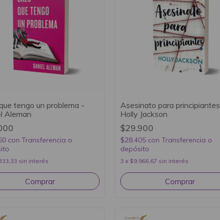
que tengo un problema -
Asesinato para principiantes
l Aleman
Holly Jackson
000
$29.900
50
con
Transferencia o
$28.405
con
Transferencia o
ito
depósito
333,33
sin interés
3
x
$9.966,67
sin interés