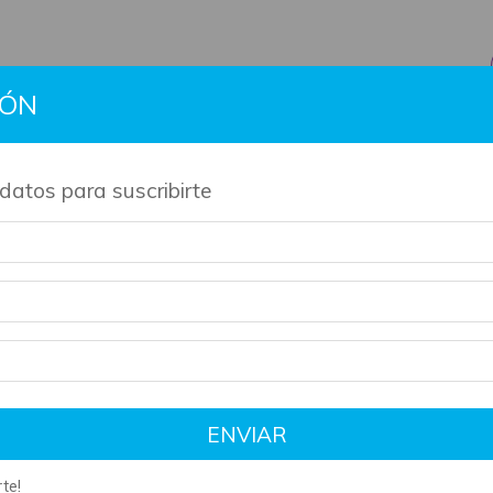
IÓN
BTS
Gift Cards
Información
Contacto
Políti
datos para suscribirte
de nuestros productos son artesanales y tienen su tiempo de 
rne-herencia-en-juego-2-jennifer-lynn-barnes
ENVIAR
te!