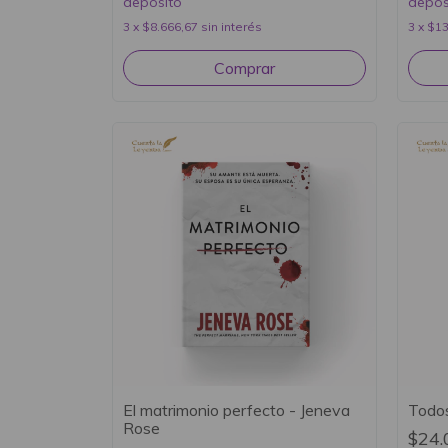
depósito
depós
3
x
$8.666,67
sin interés
3
x
$13
El matrimonio perfecto - Jeneva
Todos
Rose
$24.