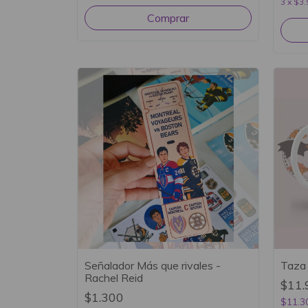
3
x
$3.
Señalador Más que rivales -
Taza
Rachel Reid
$11.
$1.300
$11.3