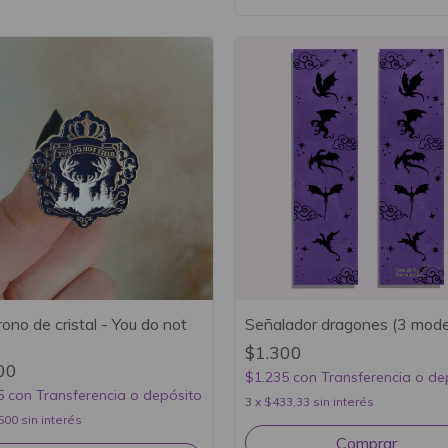
rono de cristal - You do not
Señalador dragones (3 mode
$1.300
00
$1.235
con
Transferencia o de
5
con
Transferencia o depósito
3
x
$433,33
sin interés
500
sin interés
Comprar