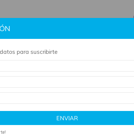
IÓN
BTS
Gift Cards
Información
Contacto
Políti
datos para suscribirte
de nuestros productos son artesanales y tienen su tiempo de 
agneticos
/
breadcrumbs.las-cadenas-del-rey-cu-karine-bernal-lobo
ENVIAR
te!