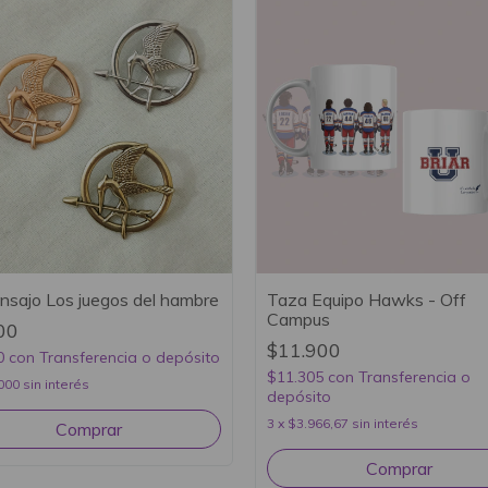
insajo Los juegos del hambre
Taza Equipo Hawks - Off
Campus
00
$11.900
0
con
Transferencia o depósito
$11.305
con
Transferencia o
000
sin interés
depósito
3
x
$3.966,67
sin interés
Comprar