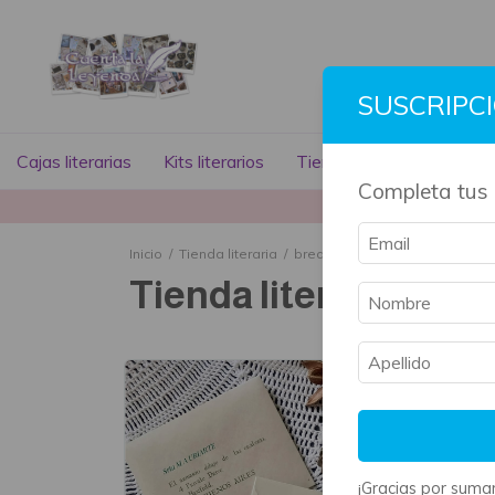
SUSCRIPC
Cajas literarias
Kits literarios
Tienda literaria
Libros
Completa tus 
La mayoría 
Inicio
/
Tienda literaria
/
breadcrumbs.marcapaginas-m
Tienda literaria
¡Gracias por sumar