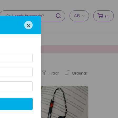
AR
(
0
)
×
cas de devoluciones
producción ♥
Filtrar
Ordenar