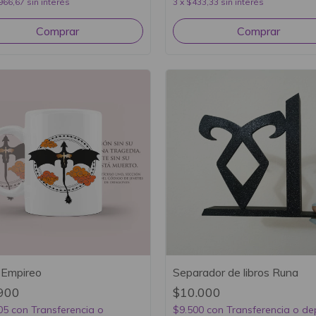
966,67
sin interés
3
x
$433,33
sin interés
Comprar
 Empireo
Separador de libros Runa
900
$10.000
05
con
Transferencia o
$9.500
con
Transferencia o de