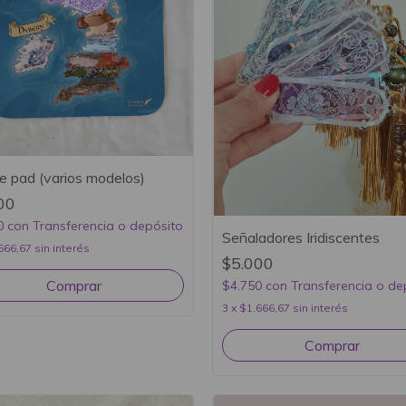
 pad (varios modelos)
00
0
con
Transferencia o depósito
Señaladores Iridiscentes
666,67
sin interés
$5.000
Comprar
$4.750
con
Transferencia o de
3
x
$1.666,67
sin interés
Comprar