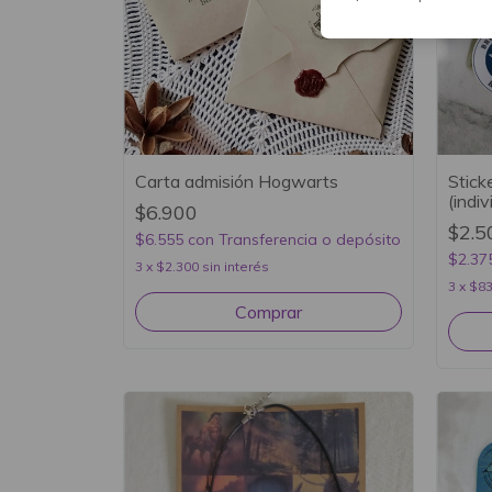
Carta admisión Hogwarts
Stick
(indiv
$6.900
$2.5
$6.555
con
Transferencia o depósito
$2.37
3
x
$2.300
sin interés
3
x
$83