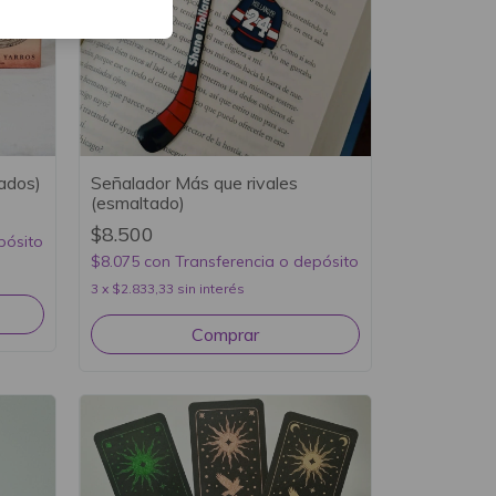
zados)
Señalador Más que rivales
(esmaltado)
$8.500
pósito
$8.075
con
Transferencia o depósito
3
x
$2.833,33
sin interés
Comprar