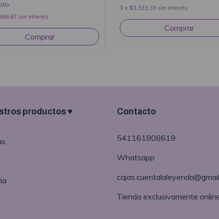
ito
3
x
$3.333,33
sin interés
966,67
sin interés
tros productos ♥
Contacto
541161808619
as
Whatsapp
cajas.cuentalaleyenda@gmai
ia
Tienda exclusivamente onlin