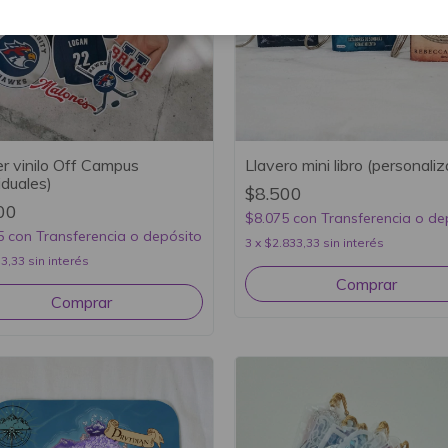
er vinilo Off Campus
Llavero mini libro (personali
iduales)
$8.500
00
$8.075
con
Transferencia o de
5
con
Transferencia o depósito
3
x
$2.833,33
sin interés
3,33
sin interés
Comprar