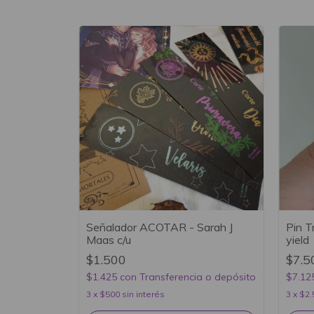
Señalador ACOTAR - Sarah J
Pin T
Maas c/u
yield
$1.500
$7.5
$1.425
con
Transferencia o depósito
$7.12
3
x
$500
sin interés
3
x
$2.