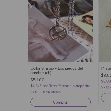
Collar Sinsajo - Los juegos del
Pin S
hambre (ch)
$9.0
$5.100
$8.55
$4.845
con
Transferencia o depósito
3
x
$3.
3
x
$1.700
sin interés