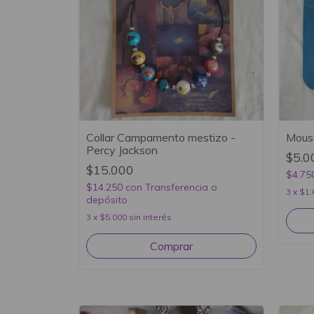
Collar Campamento mestizo -
Mouse
Percy Jackson
$5.0
$15.000
$4.75
$14.250
con
Transferencia o
3
x
$1.
depósito
3
x
$5.000
sin interés
Comprar