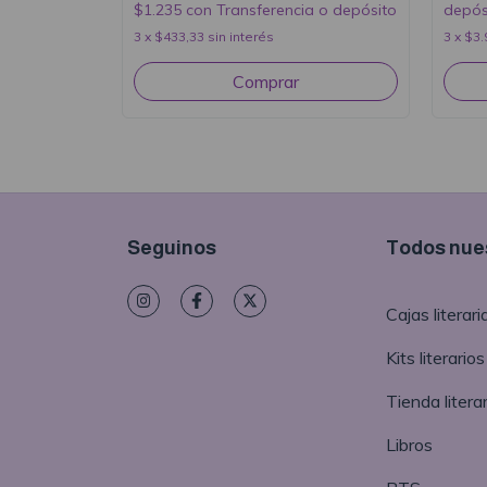
$1.235
con
Transferencia o depósito
depós
3
x
$433,33
sin interés
3
x
$3.
Seguinos
Todos nues
Cajas literari
Kits literarios
Tienda literar
Libros