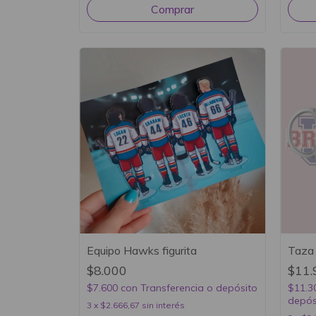
Equipo Hawks figurita
Taza 
$8.000
$11.
$7.600
con
Transferencia o depósito
$11.3
depós
3
x
$2.666,67
sin interés