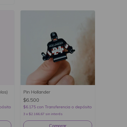
los)
Pin Hollander
$6.500
pósito
$6.175
con
Transferencia o depósito
3
x
$2.166,67
sin interés