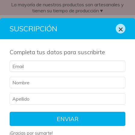
La mayoría de nuestros productos son artesanales y
tienen su tiempo de producción ♥
AR
×
SUSCRIPCIÓN
Completa tus datos para suscribirte
ENVIAR
¡Gracias por sumarte!