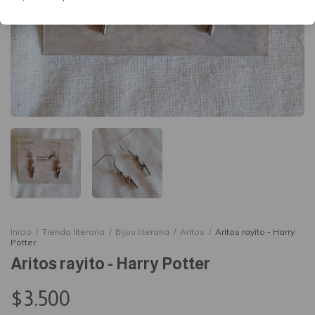
Inicio
/
Tienda literaria
/
Bijou literaria
/
Aritos
/
Aritos rayito - Harry
Potter
Aritos rayito - Harry Potter
$3.500