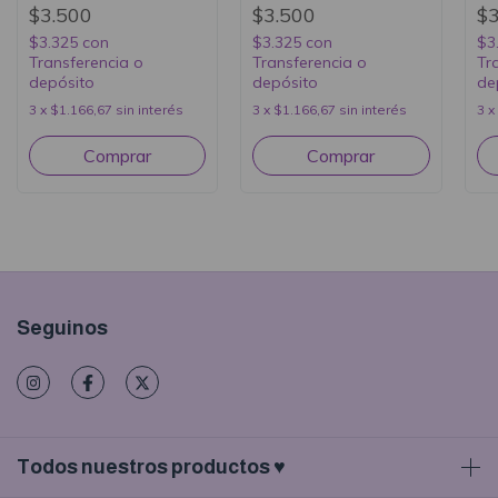
$3.500
$3.500
$3
$3.325
con
$3.325
con
$3
Transferencia o
Transferencia o
Tr
depósito
depósito
de
3
x
$1.166,67
sin interés
3
x
$1.166,67
sin interés
3
x
Seguinos
Todos nuestros productos ♥