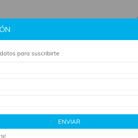
IÓN
BTS
Gift Cards
Información
Contacto
Políti
datos para suscribirte
de nuestros productos son artesanales y tienen su tiempo de 
Ini
dep
B
S
ENVIAR
$
$
te!