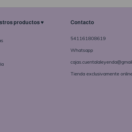
tros productos ♥
Contacto
541161808619
as
Whatsapp
cajas.cuentalaleyenda@gmai
ia
Tienda exclusivamente onlin