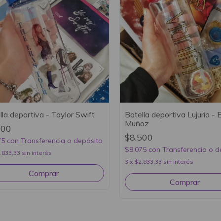
lla deportiva - Taylor Swift
Botella deportiva Lujuria - 
Muñoz
500
$8.500
75
con
Transferencia o depósito
$8.075
con
Transferencia o d
.833,33
sin interés
3
x
$2.833,33
sin interés