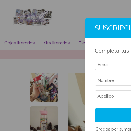
SUSCRIPC
Cajas literarias
Kits literarios
Tienda literaria
Libros
Completa tus 
La mayoría 
¡Gracias por sumar