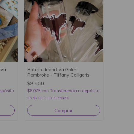
Eva
Botella deportiva Galen
Pembroke - Tiffany Calligaris
$8.500
epósito
$8.075
con
Transferencia o depósito
3
x
$2.833,33
sin interés