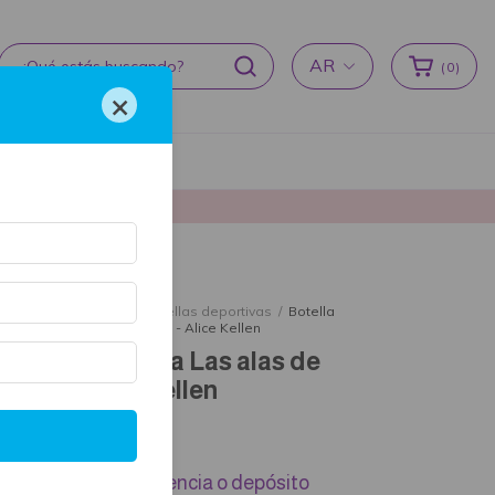
AR
(
0
)
×
cas de devoluciones
producción ♥
cio
/
Tienda literaria
/
Botellas deportivas
/
Botella
ortiva Las alas de Sophie - Alice Kellen
otella deportiva Las alas de
ophie - Alice Kellen
8.500
8.075
con
Transferencia o depósito