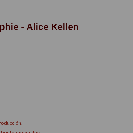
phie - Alice Kellen
producción
.
s hasta despachar
.