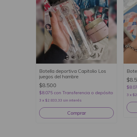
Botella deportiva Capitolio Los
Bote
juegos del hambre
$8.
$8.500
$8.0
$8.075
con
Transferencia o depósito
3
x
$2
3
x
$2.833,33
sin interés