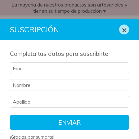
La mayoría de nuestros productos son artesanales y
tienen su tiempo de producción ♥
AR
×
SUSCRIPCIÓN
Completa tus datos para suscribirte
ENVIAR
¡Gracias por sumarte!