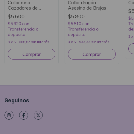
Collar runa -
Collar dragón -
Co
Cazadores de
Asesino de Brujas
$5
Sombras
$5.600
$5.800
$5
$5.320
con
$5.510
con
Tr
Transferencia o
Transferencia o
de
depósito
depósito
3
x
3
x
$1.866,67
sin interés
3
x
$1.933,33
sin interés
Seguinos