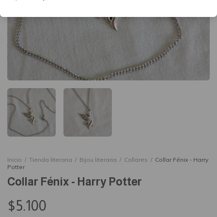
Inicio
/
Tienda literaria
/
Bijou literaria
/
Collares
/
Collar Fénix - Harry
Potter
Collar Fénix - Harry Potter
$5.100