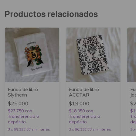
Productos relacionados
Funda de libro
Funda de libro
Fu
Slytherin
ACOTAR
Ja
$25.000
$19.000
$
$23.750
con
$18.050
con
$1
Transferencia o
Transferencia o
Tr
depósito
depósito
de
3
x
$8.333,33
sin interés
3
x
$6.333,33
sin interés
3
x