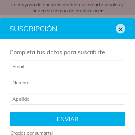
La mayoría de nuestros productos son artesanales y
tienen su tiempo de producción ♥
AR
×
SUSCRIPCIÓN
Completa tus datos para suscribirte
SIN STOCK
ENVIAR
¡Gracias por sumarte!