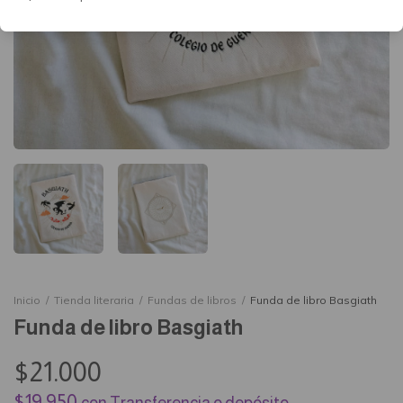
Inicio
/
Tienda literaria
/
Fundas de libros
/
Funda de libro Basgiath
Funda de libro Basgiath
$21.000
$19.950