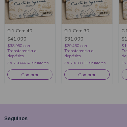
Gift Card 40
Gift Card 30
Gi
$41.000
$31.000
$
$38.950
con
$29.450
con
$1
Transferencia o
Transferencia o
Tr
depósito
depósito
de
3
x
$13.666,67
sin interés
3
x
$10.333,33
sin interés
3
x
Seguinos