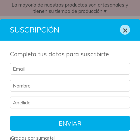
La mayoría de nuestros productos son artesanales y
tienen su tiempo de producción ♥
AR
×
SUSCRIPCIÓN
Completa tus datos para suscribirte
ENVIAR
¡Gracias por sumarte!