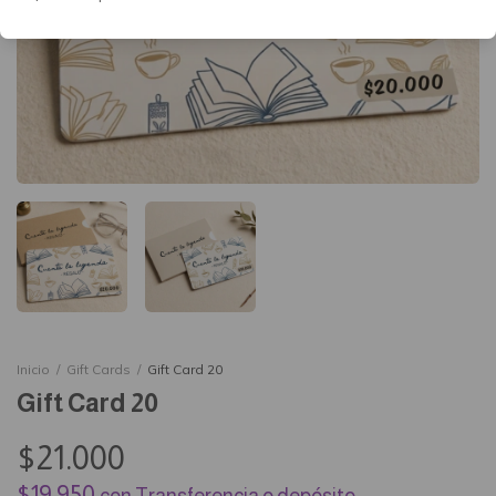
Inicio
/
Gift Cards
/
Gift Card 20
Gift Card 20
$21.000
$19.950