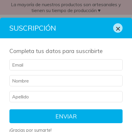
La mayoría de nuestros productos son artesanales y
tienen su tiempo de producción ♥
AR
×
SUSCRIPCIÓN
Completa tus datos para suscribirte
ENVIAR
¡Gracias por sumarte!