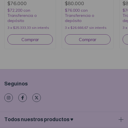
$76.000
$80.000
$
$72.200
con
$76.000
con
$7
Transferencia o
Transferencia o
Tr
depósito
depósito
de
3
x
$25.333,33
sin interés
3
x
$26.666,67
sin interés
3
x
Seguinos
Todos nuestros productos ♥