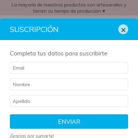
La mayoría de nuestros productos son artesanales y
tienen su tiempo de producción ♥
AR
×
SUSCRIPCIÓN
Completa tus datos para suscribirte
ENVIAR
¡Gracias por sumarte!