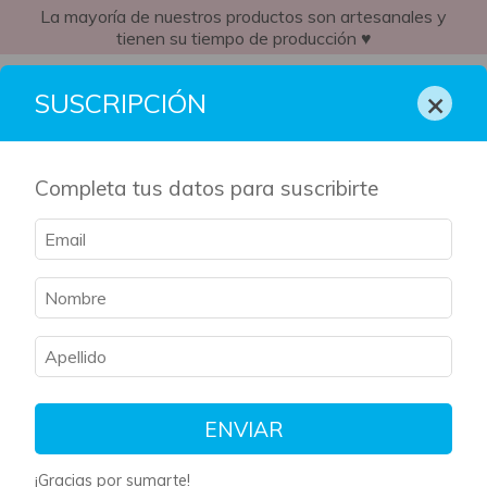
La mayoría de nuestros productos son artesanales y
tienen su tiempo de producción ♥
AR
×
SUSCRIPCIÓN
Completa tus datos para suscribirte
ENVIAR
¡Gracias por sumarte!