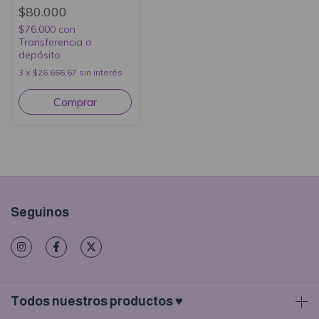
$80.000
$76.000
con
Transferencia o
depósito
3
x
$26.666,67
sin interés
Seguinos
Todos nuestros productos ♥