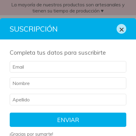
La mayoría de nuestros productos son artesanales y
tienen su tiempo de producción ♥
AR
×
SUSCRIPCIÓN
Completa tus datos para suscribirte
ENVIAR
¡Gracias por sumarte!