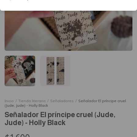
Inicio
/
Tienda literaria
/
Señaladores
/
Señalador El príncipe cruel
(Jude, Jude) - Holly Black
Señalador El príncipe cruel (Jude,
Jude) - Holly Black