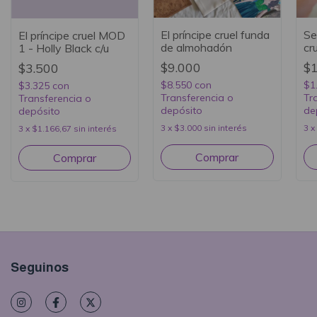
El príncipe cruel funda
Se
El príncipe cruel MOD
de almohadón
cr
1 - Holly Black c/u
$9.000
$1
$3.500
$8.550
con
$1
$3.325
con
Transferencia o
Tr
Transferencia o
depósito
de
depósito
3
x
$3.000
sin interés
3
x
3
x
$1.166,67
sin interés
Seguinos