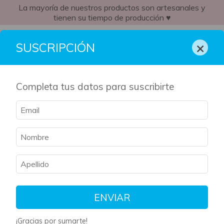
La mayoría de nuestros productos son artesanales y
tienen su tiempo de producción ♥
AR
×
SUSCRIPCIÓN
Completa tus datos para suscribirte
ENVIAR
¡Gracias por sumarte!